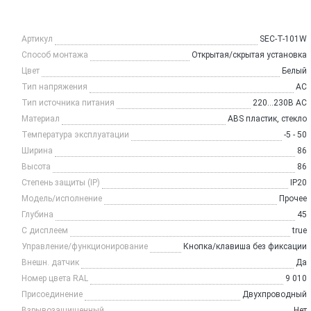
Артикул
SEC-T-101W
Способ монтажа
Открытая/скрытая установка
Цвет
Белый
Тип напряжения
AC
Тип источника питания
220...230В AC
Материал
ABS пластик, стекло
Температура эксплуатации
-5 - 50
Ширина
86
Высота
86
Степень защиты (IP)
IP20
Модель/исполнение
Прочее
Глубина
45
С дисплеем
true
Управление/функционирование
Кнопка/клавиша без фиксации
Внешн. датчик
Да
Номер цвета RAL
9 010
Присоединение
Двухпроводный
Взрывозащищенный
Нет