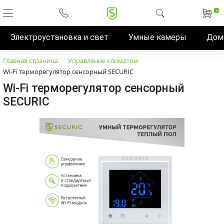
0
Электроустановка и свет
Умные камеры
Дом
Главная страница
Управление климатом
Wi-Fi терморегулятор сенсорный SECURIC
Wi-Fi терморегулятор сенсорный
SECURIC